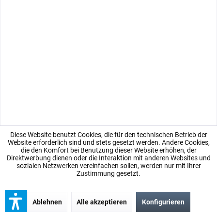
Probe, 2ml X-13
X-Line X-13 Probe, einzeln 2 ml mit Sprühkopf Die
Duftbeschreibung entnehmen Sie bitte dem Originalprodukt hier im
Shop
Inhalt
0.002 Liter
(1.495,00 € * / 1 Liter)
2,99 € *
Merken
Diese Website benutzt Cookies, die für den technischen Betrieb der
Website erforderlich sind und stets gesetzt werden. Andere Cookies,
die den Komfort bei Benutzung dieser Website erhöhen, der
Direktwerbung dienen oder die Interaktion mit anderen Websites und
sozialen Netzwerken vereinfachen sollen, werden nur mit Ihrer
Zustimmung gesetzt.
Ablehnen
Alle akzeptieren
Konfigurieren