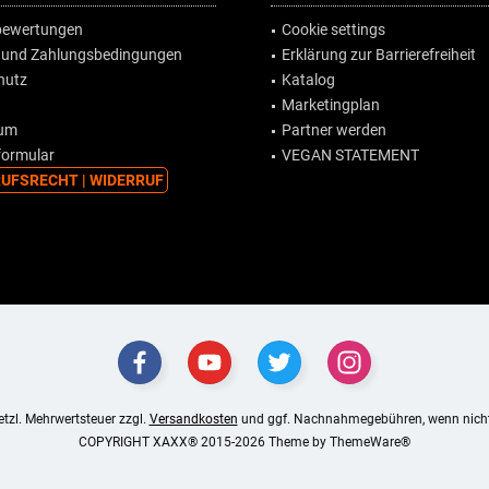
ewertungen
Cookie settings
 und Zahlungsbedingungen
Erklärung zur Barrierefreiheit
hutz
Katalog
Marketingplan
sum
Partner werden
formular
VEGAN STATEMENT
UFSRECHT | WIDERRUF
setzl. Mehrwertsteuer zzgl.
Versandkosten
und ggf. Nachnahmegebühren, wenn nicht
COPYRIGHT XAXX® 2015-2026 Theme by
ThemeWare®