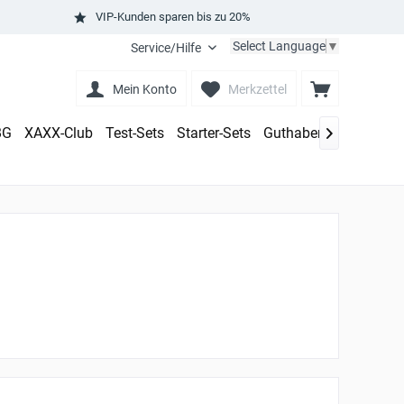
VIP-Kunden sparen bis zu 20%
Select Language
▼
Service/Hilfe
Mein Konto
Merkzettel
BG
XAXX-Club
Test-Sets
Starter-Sets
Guthaben aufladen
