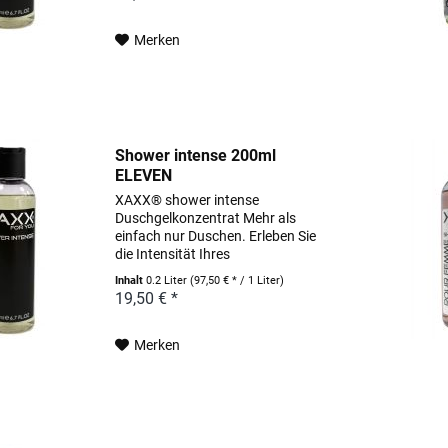
hochwertige Weizenproteine und
pflanzlich gewonnenes Allantoin...
Merken
Shower intense 200ml
ELEVEN
XAXX® shower intense
Duschgelkonzentrat Mehr als
einfach nur Duschen. Erleben Sie
die Intensität Ihres
Lieblingsparfums schon unter der
Inhalt
0.2 Liter
(97,50 € * / 1 Liter)
Dusche. Pflegende Wirkstoffe, wie
19,50 € *
hochwertige Weizenproteine und
pflanzlich gewonnenes Allantoin...
Merken