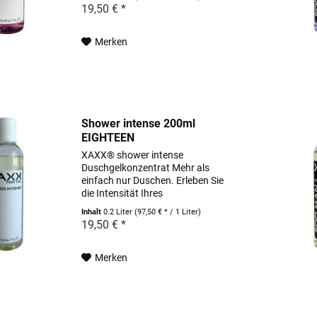
Dusche. Pflegende Wirkstoffe, wie
19,50 € *
hochwertige Weizenproteine und
pflanzlich gewonnenes Allantoin...
Merken
Shower intense 200ml
EIGHTEEN
XAXX® shower intense
Duschgelkonzentrat Mehr als
einfach nur Duschen. Erleben Sie
die Intensität Ihres
Lieblingsparfums schon unter der
Inhalt
0.2 Liter
(97,50 € * / 1 Liter)
Dusche. Pflegende Wirkstoffe, wie
19,50 € *
hochwertige Weizenproteine und
pflanzlich gewonnenes Allantoin...
Merken