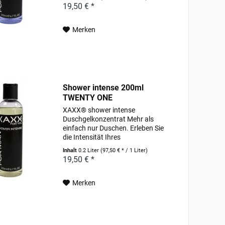
Dusche. Pflegende Wirkstoffe, wie
19,50 € *
hochwertige Weizenproteine und
pflanzlich gewonnenes Allantoin...
Merken
Shower intense 200ml
TWENTY ONE
XAXX® shower intense
Duschgelkonzentrat Mehr als
einfach nur Duschen. Erleben Sie
die Intensität Ihres
Lieblingsparfums schon unter der
Inhalt
0.2 Liter
(97,50 € * / 1 Liter)
Dusche. Pflegende Wirkstoffe, wie
19,50 € *
hochwertige Weizenproteine und
pflanzlich gewonnenes Allantoin...
Merken