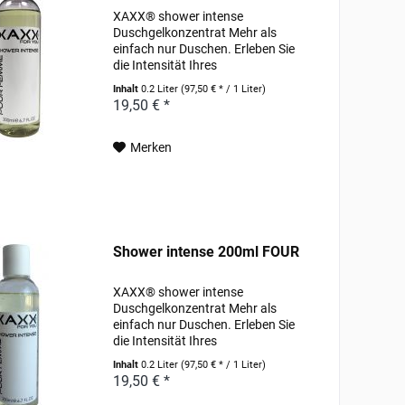
XAXX® shower intense
Duschgelkonzentrat Mehr als
einfach nur Duschen. Erleben Sie
die Intensität Ihres
Lieblingsparfums schon unter der
Inhalt
0.2 Liter
(97,50 € * / 1 Liter)
Dusche. Pflegende Wirkstoffe, wie
19,50 € *
hochwertige Weizenproteine und
pflanzlich gewonnenes Allantoin...
Merken
Shower intense 200ml FOUR
XAXX® shower intense
Duschgelkonzentrat Mehr als
einfach nur Duschen. Erleben Sie
die Intensität Ihres
Lieblingsparfums schon unter der
Inhalt
0.2 Liter
(97,50 € * / 1 Liter)
Dusche. Pflegende Wirkstoffe, wie
19,50 € *
hochwertige Weizenproteine und