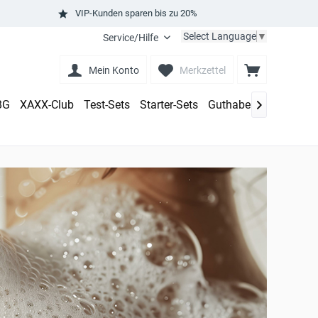
VIP-Kunden sparen bis zu 20%
Select Language
▼
Service/Hilfe
Mein Konto
Merkzettel
BG
XAXX-Club
Test-Sets
Starter-Sets
Guthaben aufladen
