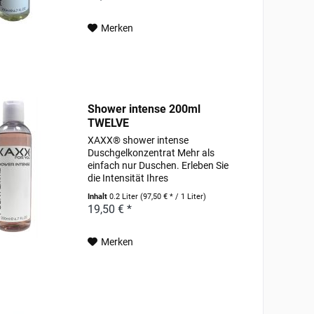
hochwertige Weizenproteine und
pflanzlich gewonnenes Allantoin...
Merken
Shower intense 200ml
TWELVE
XAXX® shower intense
Duschgelkonzentrat Mehr als
einfach nur Duschen. Erleben Sie
die Intensität Ihres
Lieblingsparfums schon unter der
Inhalt
0.2 Liter
(97,50 € * / 1 Liter)
Dusche. Pflegende Wirkstoffe, wie
19,50 € *
hochwertige Weizenproteine und
pflanzlich gewonnenes Allantoin...
Merken