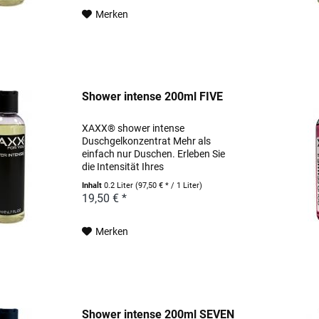
pflanzlich gewonnenes Allantoin...
Merken
Shower intense 200ml FIVE
XAXX® shower intense
Duschgelkonzentrat Mehr als
einfach nur Duschen. Erleben Sie
die Intensität Ihres
Lieblingsparfums schon unter der
Inhalt
0.2 Liter
(97,50 € * / 1 Liter)
Dusche. Pflegende Wirkstoffe, wie
19,50 € *
hochwertige Weizenproteine und
pflanzlich gewonnenes Allantoin...
Merken
Shower intense 200ml SEVEN