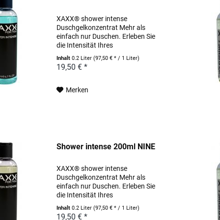
XAXX® shower intense
Duschgelkonzentrat Mehr als
einfach nur Duschen. Erleben Sie
die Intensität Ihres
Lieblingsparfums schon unter der
Inhalt
0.2 Liter
(97,50 € * / 1 Liter)
Dusche. Pflegende Wirkstoffe, wie
19,50 € *
hochwertige Weizenproteine und
pflanzlich gewonnenes Allantoin...
Merken
Shower intense 200ml NINE
XAXX® shower intense
Duschgelkonzentrat Mehr als
einfach nur Duschen. Erleben Sie
die Intensität Ihres
Lieblingsparfums schon unter der
Inhalt
0.2 Liter
(97,50 € * / 1 Liter)
Dusche. Pflegende Wirkstoffe, wie
19,50 € *