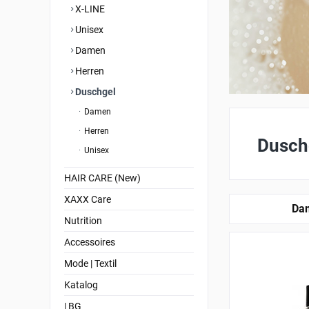
X-LINE
Unisex
Damen
Herren
Duschgel
Damen
Herren
Dusch
Unisex
HAIR CARE (New)
XAXX Care
Da
Nutrition
Accessoires
Mode | Textil
Katalog
| BG