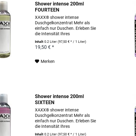
Shower intense 200ml
FOURTEEN
XAXX® shower intense
Duschgelkonzentrat Mehr als
einfach nur Duschen. Erleben Sie
die Intensität Ihres
Lieblingsparfums schon unter der
Inhalt
0.2 Liter
(97,50 € * / 1 Liter)
Dusche. Pflegende Wirkstoffe, wie
19,50 € *
hochwertige Weizenproteine und
pflanzlich gewonnenes Allantoin...
Merken
Shower intense 200ml
SIXTEEN
XAXX® shower intense
Duschgelkonzentrat Mehr als
einfach nur Duschen. Erleben Sie
die Intensität Ihres
Lieblingsparfums schon unter der
Inhalt
0.2 Liter
(97,50 € * / 1 Liter)