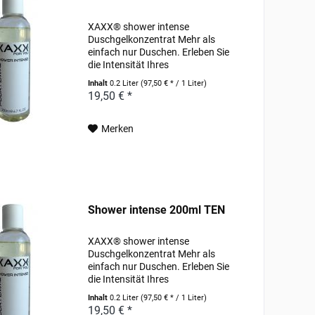
XAXX® shower intense
Duschgelkonzentrat Mehr als
einfach nur Duschen. Erleben Sie
die Intensität Ihres
Lieblingsparfums schon unter der
Inhalt
0.2 Liter
(97,50 € * / 1 Liter)
Dusche. Pflegende Wirkstoffe, wie
19,50 € *
hochwertige Weizenproteine und
pflanzlich gewonnenes Allantoin...
Merken
Shower intense 200ml TEN
XAXX® shower intense
Duschgelkonzentrat Mehr als
einfach nur Duschen. Erleben Sie
die Intensität Ihres
Lieblingsparfums schon unter der
Inhalt
0.2 Liter
(97,50 € * / 1 Liter)
Dusche. Pflegende Wirkstoffe, wie
19,50 € *