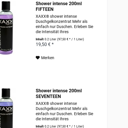
Shower intense 200ml
FIFTEEN
XAXX® shower intense
Duschgelkonzentrat Mehr als
einfach nur Duschen. Erleben Sie
die Intensität Ihres
Lieblingsparfums schon unter der
Inhalt
0.2 Liter
(97,50 € * / 1 Liter)
Dusche. Pflegende Wirkstoffe, wie
19,50 € *
hochwertige Weizenproteine und
pflanzlich gewonnenes Allantoin...
Merken
Shower intense 200ml
SEVENTEEN
XAXX® shower intense
Duschgelkonzentrat Mehr als
einfach nur Duschen. Erleben Sie
die Intensität Ihres
Lieblingsparfums schon unter der
Inhalt
0.2 Liter
(97,50 € * / 1 Liter)