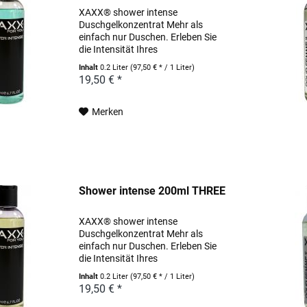
XAXX® shower intense
Duschgelkonzentrat Mehr als
einfach nur Duschen. Erleben Sie
die Intensität Ihres
Lieblingsparfums schon unter der
Inhalt
0.2 Liter
(97,50 € * / 1 Liter)
Dusche. Pflegende Wirkstoffe, wie
19,50 € *
hochwertige Weizenproteine und
pflanzlich gewonnenes Allantoin...
Merken
Shower intense 200ml THREE
XAXX® shower intense
Duschgelkonzentrat Mehr als
einfach nur Duschen. Erleben Sie
die Intensität Ihres
Lieblingsparfums schon unter der
Inhalt
0.2 Liter
(97,50 € * / 1 Liter)
Dusche. Pflegende Wirkstoffe, wie
19,50 € *
hochwertige Weizenproteine und