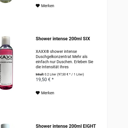
pflanzlich gewonnenes Allantoin...
Merken
Shower intense 200ml SIX
XAXX® shower intense
Duschgelkonzentrat Mehr als
einfach nur Duschen. Erleben Sie
die Intensität Ihres
Lieblingsparfums schon unter der
Inhalt
0.2 Liter
(97,50 € * / 1 Liter)
Dusche. Pflegende Wirkstoffe, wie
19,50 € *
hochwertige Weizenproteine und
pflanzlich gewonnenes Allantoin...
Merken
Shower intense 200ml EIGHT