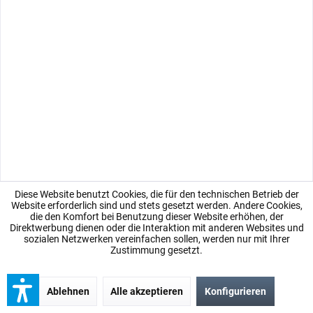
TIPP!
Probe, 2ml SIX - UNISEX - 10er Pack
Diese Website benutzt Cookies, die für den technischen Betrieb der
Website erforderlich sind und stets gesetzt werden. Andere Cookies,
Parfum Probe Sprüher, 2ml, 10er Pack UNISEX SIX Aromatisch,
die den Komfort bei Benutzung dieser Website erhöhen, der
Zitrisch, Mediterran, Würzig - OUD Tauchen Sie tief ein in die
Direktwerbung dienen oder die Interaktion mit anderen Websites und
sozialen Netzwerken vereinfachen sollen, werden nur mit Ihrer
Faszination arabischer Aromen und erleben Sie das Temperament
Zustimmung gesetzt.
des Orients mit seinen animalischen Zügen. In der...
Inhalt
0.02 Liter
(744,50 € * / 1 Liter)
14,89 € *
Ablehnen
Alle akzeptieren
Konfigurieren