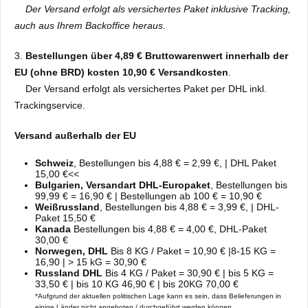
Der Versand erfolgt als versichertes Paket inklusive Tracking,
auch aus Ihrem Backoffice heraus.
3.
Bestellungen über 4,89 € Bruttowarenwert innerhalb der
EU (ohne BRD) kosten 10,90 € Versandkosten
.
Der Versand erfolgt als versichertes Paket per DHL inkl.
Trackingservice.
Versand außerhalb der EU
Schweiz
, Bestellungen bis 4,88 € = 2,99 €, | DHL Paket
15,00 €<<
Bulgarien, Versandart DHL-Europaket
, Bestellungen bis
99,99 € = 16,90 € | Bestellungen ab 100 € = 10,90 €
Weißrussland
, Bestellungen bis 4,88 € = 3,99 €, | DHL-
Paket 15,50 €
Kanada
Bestellungen bis 4,88 € = 4,00 €, DHL-Paket
30,00 €
Norwegen, DHL
Bis 8 KG / Paket = 10,90 € |8-15 KG =
16,90 | > 15 kG = 30,90 €
Russland DHL
Bis 4 KG / Paket = 30,90 € | bis 5 KG =
33,50 € | bis 10 KG 46,90 € | bis 20KG 70,00 €
*Aufgrund der aktuellen politischen Lage kann es sein, dass Belieferungen in
einige Länder nicht angeboten / durchgeführt werden können.