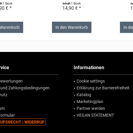
lt
1 Stück
Inhalt
1 Stück
I
90 € *
14,90 € *
1
 Warenkorb
In den Warenkorb
In d
vice
Informationen
ewertungen
Cookie settings
 und Zahlungsbedingungen
Erklärung zur Barrierefreiheit
hutz
Katalog
Marketingplan
sum
Partner werden
formular
VEGAN STATEMENT
UFSRECHT | WIDERRUF