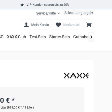
VIP-Kunden sparen bis zu 20%
Select Language
▼
Service/Hilfe
Mein Konto
Merkzettel
BG
XAXX-Club
Test-Sets
Starter-Sets
Guthaben aufladen

0 € *
 Liter (999,00 € * / 1 Liter)