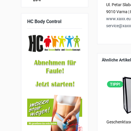
Ul. Petar Sla
9010 Varna | 
www.xaxx.eu
HC
Body Control
service@xaxx
Ähnliche Artike
TIPP!
Geschenktasc