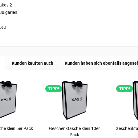
bakov 2
Bulgarien
.eu
l
Kunden kauften auch
Kunden haben sich ebenfalls angese
TIPP!
TIPP!
he klein 5er Pack
Geschenktasche klein 10er
Geschenkta
Pack