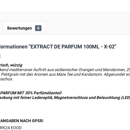
Bewertungen
0
formationen "EXTRACT DE PARFUM 100ML - X-02"
E
risch, würzig
kend mediterraner Auftritt aus sizilianischer Orangen und Mandarinen, 
 Petitgrain mit den Aromen aus Mate Tee und Kardamom. Abgerundet wir
oschus.
 PARFUM MIT
30%
Parfümölanteil
packung mit feiner Lederoptik, Magnetverschluss und Beleuchtung (LED
ANGABEN NACH GPSR:
RK24 EOOD