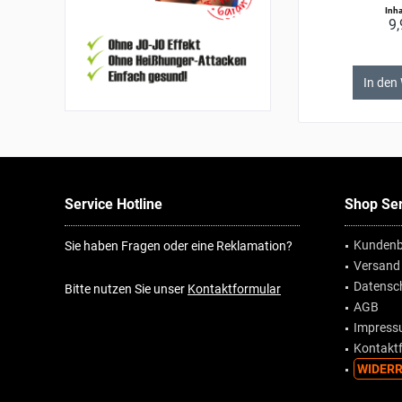
Inha
9,
In den
Service Hotline
Shop Ser
Kundenb
Sie haben Fragen oder eine Reklamation?
Versand
Datensc
Bitte nutzen Sie unser
Kontaktformular
AGB
Impres
Kontakt
WIDERR