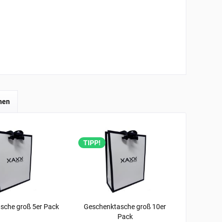
hen
TIPP!
sche groß 5er Pack
Geschenktasche groß 10er
Pack