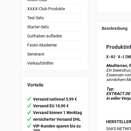
XAXX-Club-Produkte
Test-Sets
Starter-Sets
Beschreibung
Guthaben aufladen
Fasini Akademie
Produktin
Seminare
X-02 X-LIN
Verkaufshilfen
Mediterran, f
Ein beeindruc
Essenzen von
sinnlichem M
Vorteile
Typ:
EXTRACT DE
In edler Ver
Versand national 5,99 €
Versand EU 10,90 €
Versand binnen 1 Werktag
versicherter Versand DHL
HERSTELLER
VIP-Kunden sparen bis zu
SAKS NETWO
20%