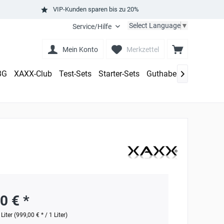
VIP-Kunden sparen bis zu 20%
Select Language
▼
Service/Hilfe
Mein Konto
Merkzettel
BG
XAXX-Club
Test-Sets
Starter-Sets
Guthaben aufladen

0 € *
 Liter (999,00 € * / 1 Liter)