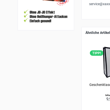
service@xaxx
Ähnliche Artike
TIPP!
Geschenktasc
Inha
9,