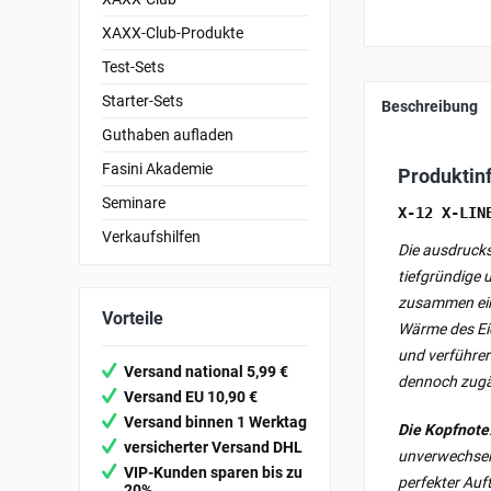
XAXX-Club-Produkte
Test-Sets
Starter-Sets
Beschreibung
Guthaben aufladen
Fasini Akademie
Produktin
Seminare
X-12 X-LIN
Verkaufshilfen
Die ausdrucks
tiefgründige 
zusammen eine
Vorteile
Wärme des Eic
und verführer
Versand national 5,99 €
dennoch zugä
Versand EU 10,90 €
Versand binnen 1 Werktag
Die Kopfnote
versicherter Versand DHL
unverwechselb
VIP-Kunden sparen bis zu
perfekter Auft
20%