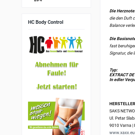
Die Herznote
die den Duft 
HC
Body Control
Balance verlei
Die Basisnot
fast beruhige
Signatur, die 
Typ:
EXTRACT DE
In edler Ver
HERSTELLER
SAKS NETWO
Ul. Petar Sla
9010 Varna | 
www.xaxx.eu