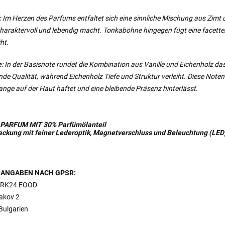
:
Im Herzen des Parfums entfaltet sich eine sinnliche Mischung aus Zimt u
charaktervoll und lebendig macht. Tonkabohne hingegen fügt eine facette
ht.
e
: In der Basisnote rundet die Kombination aus Vanille und Eichenholz das 
nde Qualität, während Eichenholz Tiefe und Struktur verleiht. Diese Note
lange auf der Haut haftet und eine bleibende Präsenz hinterlässt.
 PARFUM MIT
30%
Parfümölanteil
packung mit feiner Lederoptik, Magnetverschluss und Beleuchtung (LED
ANGABEN NACH GPSR:
RK24 EOOD
bakov 2
Bulgarien