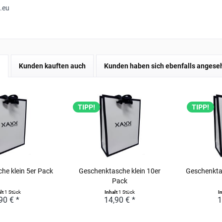
.eu
l
Kunden kauften auch
Kunden haben sich ebenfalls angese
TIPP!
TIPP!
he klein 5er Pack
Geschenktasche klein 10er
Geschenkta
Pack
lt
1 Stück
Inhalt
1 Stück
I
90 € *
14,90 € *
1