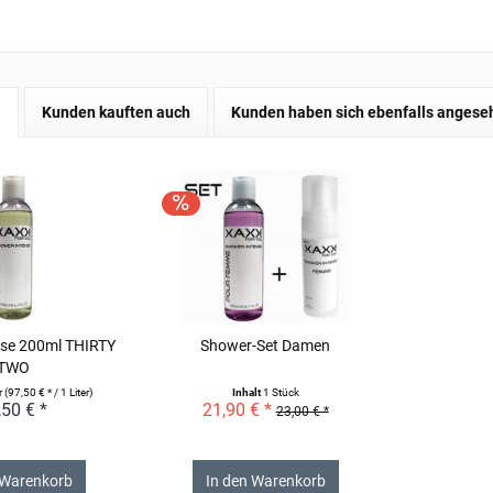
l
Kunden kauften auch
Kunden haben sich ebenfalls angese
nse 200ml THIRTY
Shower-Set Damen
TWO
er
(97,50 € * / 1 Liter)
Inhalt
1 Stück
,50 € *
21,90 € *
23,00 € *
 Warenkorb
In den Warenkorb