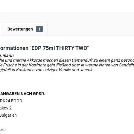
Bewertungen
1
formationen "EDP 75ml THIRTY TWO"
h, marin
che und marine Akkorde machen diesen Damenduft zu einem ganz besonde
e Frische in der Kopfnote geht fließend über in warme Noten von Sande
gipfelt in Kaskaden von salziger Vanille und Jasmin.
ANGABEN NACH GPSR:
RK24 EOOD
bakov 2
Bulgarien
.eu