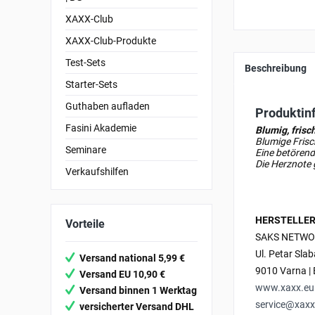
XAXX-Club
XAXX-Club-Produkte
Test-Sets
Beschreibung
Starter-Sets
Guthaben aufladen
Produktin
Fasini Akademie
Blumig, frisc
Blumige Fris
Seminare
Eine betörend
Die Herznote 
Verkaufshilfen
HERSTELLER
Vorteile
SAKS NETWO
Ul. Petar Sla
Versand national 5,99 €
9010 Varna | 
Versand EU 10,90 €
www.xaxx.eu
Versand binnen 1 Werktag
service@xaxx
versicherter Versand DHL