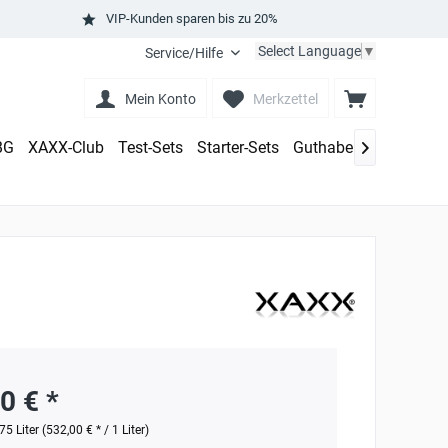
VIP-Kunden sparen bis zu 20%
Select Language
▼
Service/Hilfe
Mein Konto
Merkzettel
BG
XAXX-Club
Test-Sets
Starter-Sets
Guthaben aufladen

0 € *
75 Liter (532,00 € * / 1 Liter)