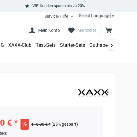
VIP-Kunden sparen bis zu 20%
Select Language
▼
Service/Hilfe
Mein Konto
Merkzettel
BG
XAXX-Club
Test-Sets
Starter-Sets
Guthaben aufladen

0 € *
116,00 € *
(25% gespart)
tück