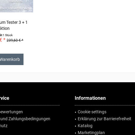
m Tester 3 + 1
ktion
lt
1 Stück
€ *
239,60 € *
 Warenkorb
vice
Informationen
ewertungen
Cookie settings
 und Zahlungsbedingungen
Erklärung zur Barrierefreiheit
hutz
Katalog
Marketingplan