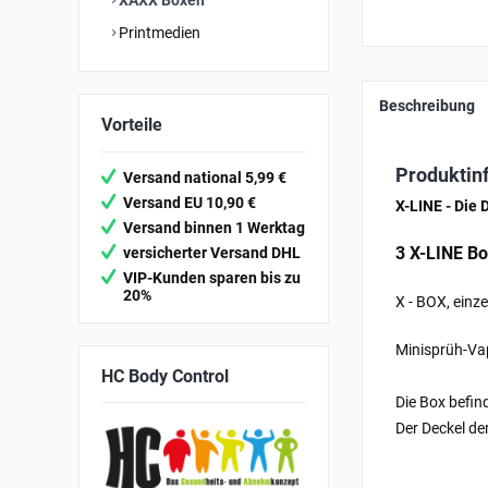
XAXX Boxen
Printmedien
Beschreibung
Vorteile
Produktin
Versand national 5,99 €
Versand EU 10,90 €
X-LINE - Die
Versand binnen 1 Werktag
3 X-LINE B
versicherter Versand DHL
VIP-Kunden sparen bis zu
20%
X - BOX, einze
Minisprüh-Va
HC
Body Control
Die Box befin
Der Deckel de