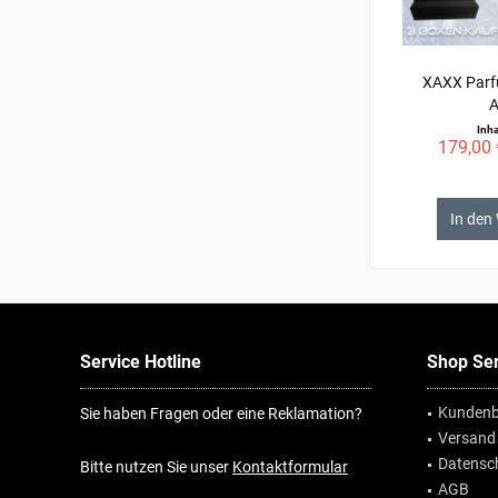
XAXX Parfu
A
Inha
179,00 
In den
Service Hotline
Shop Ser
Kundenb
Sie haben Fragen oder eine Reklamation?
Versand
Datensc
Bitte nutzen Sie unser
Kontaktformular
AGB