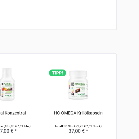
TIPP!
al Konzentrat
HC-OMEGA Krillölkapseln
Aloe Ve
Pfir
ter
(185,00 € * / 1 Liter)
Inhalt
30 Stück
(1,23 € * / 1 Stück)
7,00 € *
37,00 € *