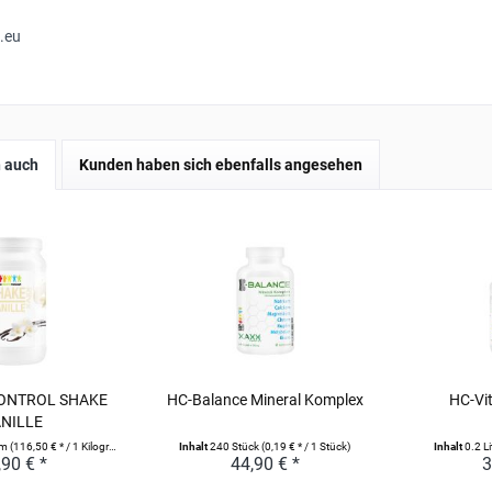
.eu
 auch
Kunden haben sich ebenfalls angesehen
ONTROL SHAKE
HC-Balance Mineral Komplex
HC-Vit
NILLE
mm
(116,50 € * / 1 Kilogramm)
Inhalt
240 Stück
(0,19 € * / 1 Stück)
Inhalt
0.2 Li
,90 € *
44,90 € *
3