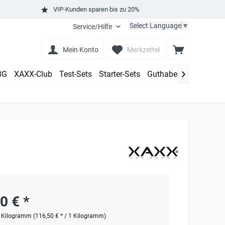
VIP-Kunden sparen bis zu 20%
Select Language
▼
Service/Hilfe
Mein Konto
Merkzettel
BG
XAXX-Club
Test-Sets
Starter-Sets
Guthaben aufladen

0 € *
 Kilogramm (116,50 € * / 1 Kilogramm)