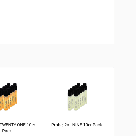
l TWENTY ONE-10er
Probe, 2ml NINE-10er Pack
Probe,
Pack