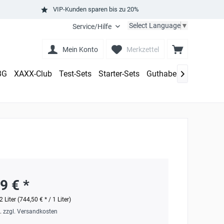
VIP-Kunden sparen bis zu 20%
Select Language
▼
Service/Hilfe
Mein Konto
Merkzettel
BG
XAXX-Club
Test-Sets
Starter-Sets
Guthaben aufladen

9 € *
2 Liter (744,50 € * / 1 Liter)
t.
zzgl. Versandkosten