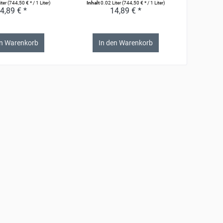
iter
(744,50 € * / 1 Liter)
Inhalt
0.02 Liter
(744,50 € * / 1 Liter)
Inhalt
0.0
4,89 € *
14,89 € *
en Warenkorb
In den Warenkorb
In 