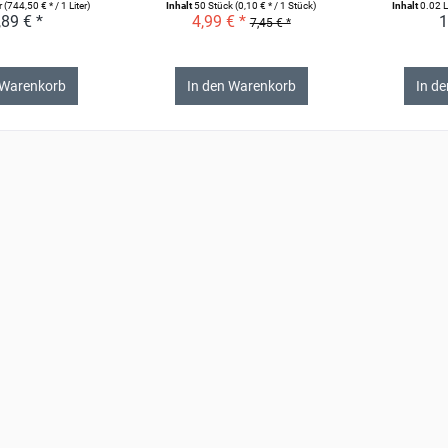
r
(744,50 € * / 1 Liter)
Inhalt
50 Stück
(0,10 € * / 1 Stück)
Inhalt
0.02 L
,89 € *
4,99 € *
1
7,45 € *
 Warenkorb
In den Warenkorb
In d