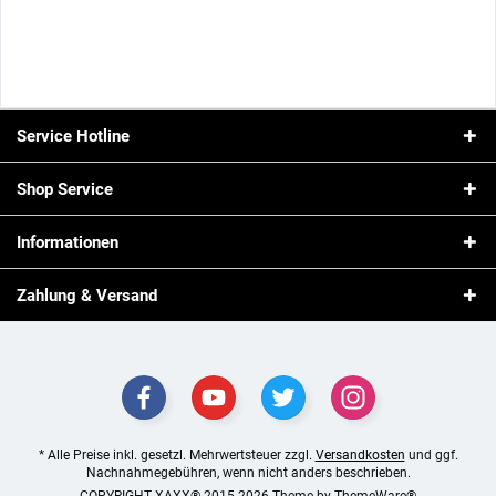
auftreten und ihren eigenen Weg gehen. Die Komposition eröffnet
mit der würzigen Frische von Ingwer . Der Auftakt wirkt...
Inhalt
0.075 Liter
(532,00 € * / 1 Liter)
39,90 € *
Merken
Service Hotline
Shop Service
Informationen
Zahlung & Versand
* Alle Preise inkl. gesetzl. Mehrwertsteuer zzgl.
Versandkosten
und ggf.
Nachnahmegebühren, wenn nicht anders beschrieben.