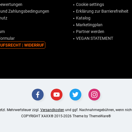
ewertungen
Cookie settings
 und Zahlungsbedingungen
Erklärung zur Barrierefreiheit
hutz
Katalog
Marketingplan
sum
Partner werden
formular
VEGAN STATEMENT
UFSRECHT | WIDERRUF
setzl. Mehrwertsteuer zzgl.
Versandkosten
und ggf. Nachnahmegebühren, wenn nicht
COPYRIGHT XAXX® 2015-2026 Theme by
ThemeWare®