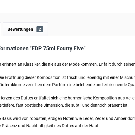
Bewertungen
2
formationen "EDP 75ml Fourty Five"
n erinnert an Klassiker, die nie aus der Mode kommen. Er fällt durch sein
Die Eröffnung dieser Komposition ist frisch und lebendig mit einer Misc
räuterakkorde verleihen dem Parfüm eine belebende und erfrischende Qual
Herzen des Duftes entfaltet sich eine harmonische Komposition aus Veil
e tiefere, fast poetische Dimension, die subtil und dennoch präsent ist.
e Basis wird von robusten, erdigen Noten wie Leder, Zeder und Amber d
ke Präsenz und Nachhaltigkeit des Duftes auf der Haut.