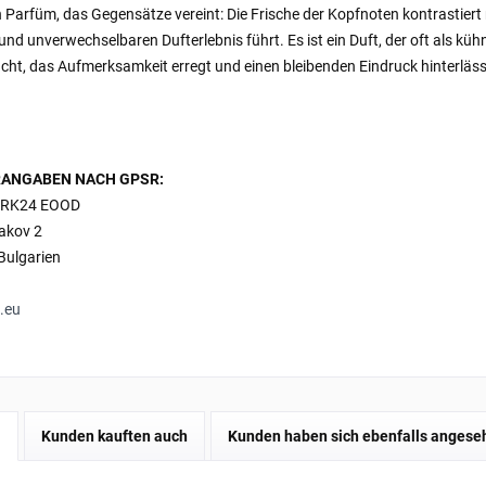
 Parfüm, das Gegensätze vereint: Die Frische der Kopfnoten kontrastiert
 und unverwechselbaren Dufterlebnis führt. Es ist ein Duft, der oft als kü
cht, das Aufmerksamkeit erregt und einen bleibenden Eindruck hinterläss
ANGABEN NACH GPSR:
RK24 EOOD
bakov 2
Bulgarien
.eu
l
Kunden kauften auch
Kunden haben sich ebenfalls angese