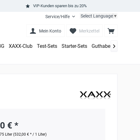
VIP-Kunden sparen bis zu 20%
Select Language
▼
Service/Hilfe
Mein Konto
Merkzettel
BG
XAXX-Club
Test-Sets
Starter-Sets
Guthaben aufladen

0 € *
75 Liter (532,00 € * / 1 Liter)