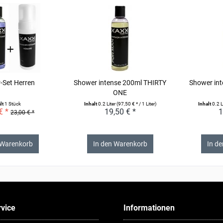
-Set Herren
Shower intense 200ml THIRTY
Shower int
ONE
lt
1 Stück
Inhalt
0.2 Liter
(97,50 € * / 1 Liter)
Inhalt
0.2 L
€ *
19,50 € *
1
23,00 € *
 Warenkorb
In den Warenkorb
In d
vice
Informationen