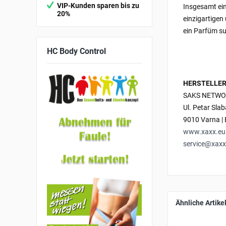
VIP-Kunden sparen bis zu
Insgesamt ein
20%
einzigartigen
ein Parfüm su
HC
Body Control
HERSTELLER
SAKS NETWO
Ul. Petar Sla
9010 Varna | 
www.xaxx.eu
service@xaxx
Ähnliche Artike