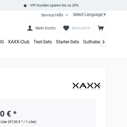
VIP-Kunden sparen bis zu 20%
Select Language
▼
Service/Hilfe
Mein Konto
Merkzettel
BG
XAXX-Club
Test-Sets
Starter-Sets
Guthaben aufladen

0 € *
 Liter (97,50 € * / 1 Liter)