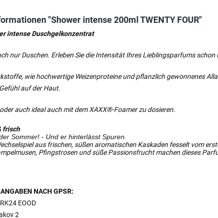
formationen "Shower intense 200ml TWENTY FOUR"
er intense Duschgelkonzentrat
ach nur Duschen. Erleben Sie die Intensität Ihres Lieblingsparfums schon
kstoffe, wie hochwertige Weizenproteine und pflanzlich gewonnenes Alla
efühl auf der Haut.
 oder auch ideal auch mit dem XAXX®-Foamer zu dosieren.
 frisch
der Sommer! - Und er hinterlässt Spuren.
Wechselspiel aus frischen, süßen aromatischen Kaskaden fesselt vom er
ampelmusen, Pfingstrosen und süße Passionsfrucht machen dieses Parfu
ANGABEN NACH GPSR:
RK24 EOOD
bakov 2