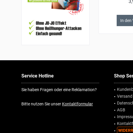
3,
In den
Service Hotline
Shop Ser
Kundenb
Sie haben Fragen oder eine Reklamation?
Versand
Datensc
Bitte nutzen Sie unser
Kontaktformular
AGB
Impres
Kontakt
WIDERR