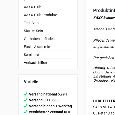
XAXX-Club
Produktin
XAXX-Club-Produkte
XAXX® show
Test-Sets
Mehr als einf
Starter-Sets
Guthaben aufladen
Pflegende Wir
angenehmes G
Fasini Akademie
Seminare
Pur genießen
Verkaufshilfen
Blumig, süß &
Boom, da ist 
Ein stetiges 
Orchideen, P
Vorteile
Versand national 5,99 €
Versand EU 10,90 €
HERSTELLER
Versand binnen 1 Werktag
SAKS NETWO
versicherter Versand DHL
Ul. Petar Sla