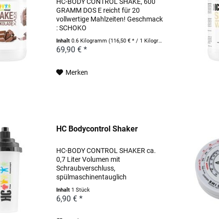
HC-BODY CONTROL SHAKE, 600
GRAMM DOS E reicht für 20
vollwertige Mahlzeiten! Geschmack
: SCHOKO
Inhalt
0.6 Kilogramm
(116,50 € * / 1 Kilogramm)
69,90 € *
Merken
HC Bodycontrol Shaker
HC-BODY CONTROL SHAKER ca.
0,7 Liter Volumen mit
Schraubverschluss,
spülmaschinentauglich
Inhalt
1 Stück
6,90 € *