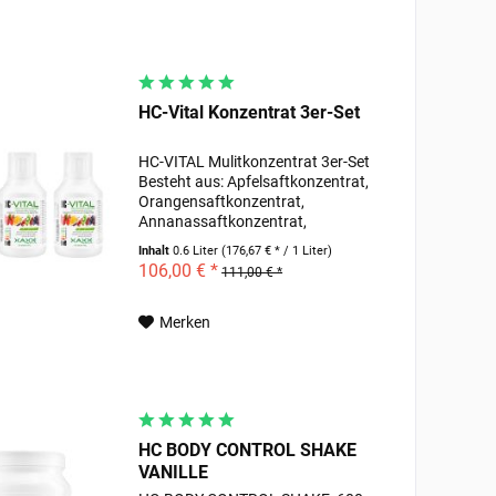
HC-Vital Konzentrat 3er-Set
HC-VITAL Mulitkonzentrat 3er-Set
Besteht aus: Apfelsaftkonzentrat,
Orangensaftkonzentrat,
Annanassaftkonzentrat,
Topinambur- saftkonzentrat,
Inhalt
0.6 Liter
(176,67 € * / 1 Liter)
Tomatensaftkonzentrat,
106,00 € *
111,00 € *
Aroniasaftkonzentrat, Rote
Beetesaftkon- zentrat, Vitamin C,
schwarzes...
Merken
HC BODY CONTROL SHAKE
VANILLE