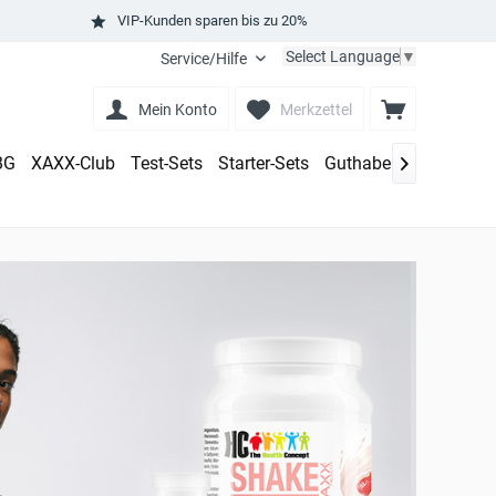
VIP-Kunden sparen bis zu 20%
Select Language
▼
Service/Hilfe
Mein Konto
Merkzettel
BG
XAXX-Club
Test-Sets
Starter-Sets
Guthaben aufladen
