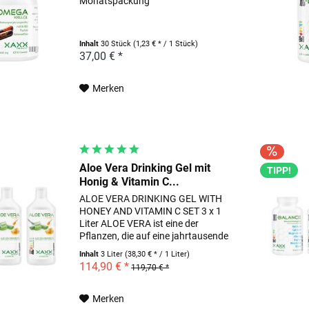
Monatspackung
Inhalt
30 Stück
(1,23 € * / 1 Stück)
37,00 € *
Merken
Aloe Vera Drinking Gel mit
TIPP!
Honig & Vitamin C...
ALOE VERA DRINKING GEL WITH
HONEY AND VITAMIN C SET 3 x 1
Liter ALOE VERA ist eine der
Pflanzen, die auf eine jahrtausende
alte Tradition und Erfahrung
Inhalt
3 Liter
(38,30 € * / 1 Liter)
zurückblickt. Ob nun bei den alten
114,90 € *
119,70 € *
Ägyptern, den Atzteken, Columbus
oder in...
Merken