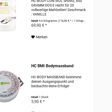
HC-BODY CONTROL SHAKE, 600
GRAMM DOS E reicht für 20
vollwertige Mahlzeiten! Geschmack
: VANILLE
Inhalt
0.6 Kilogramm
(116,50 € * / 1 Kilogramm)
69,90 € *
Merken
HC BMI Bodymassband
HC-BODY MASSBAND bestimme
deinen Ausgangspunkt und
beobachte deine Erfolge!
Inhalt
1 Stück
5,90 € *