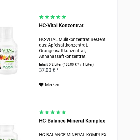
HC-Vital Konzentrat
HC-VITAL Mulitkonzentrat Besteht
aus: Apfelsaftkonzentrat,
Orangensaftkonzentrat,
Annanassaftkonzentrat,
Topinambur- saftkonzentrat,
Inhalt
0.2 Liter
(185,00 € * / 1 Liter)
Tomatensaftkonzentrat,
37,00 € *
Aroniasaftkonzentrat, Rote
Beetesaftkon zentrat, Vitamin C,
schwarzes...
Merken
HC-Balance Mineral Komplex
HC-BALANCE MINERAL KOMPLEX