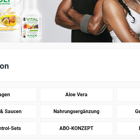
ion
lagen
Aloe Vera
 & Saucen
Nahrungsergänzung
Ge
trol-Sets
ABO-KONZEPT