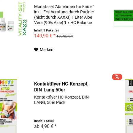
Monatsset 'Abnehmen für Faule"
inkl.: Erstberatung durch Partner
(nicht durch XAXX!) 1 Liter Aloe
Vera (90% Aloe) 1 x HC Balance
(240 Kapseln) 1 x HC Vital (reicht
Inhalt
1 Paket(e)
für 40 Tage ) 1 x HC Omega
149,90 € *
159,90 € *
(Monatspackung)
Merken
Kontaktflyer HC-Konzept,
DIN-Lang 50er
Kontaktflyer HC-Konzept, DIN-
LANG, 50er Pack
Inhalt
1 Stück
ab 4,90 € *