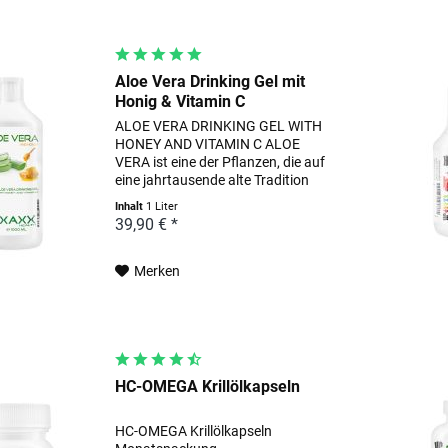
Aloe Vera Drinking Gel mit
Honig & Vitamin C
ALOE VERA DRINKING GEL WITH
HONEY AND VITAMIN C ALOE
VERA ist eine der Pflanzen, die auf
eine jahrtausende alte Tradition
und Erfahrung zurückblickt. Ob
Inhalt
1 Liter
nun bei den alten Ägyptern, den
39,90 € *
Atzteken, Columbus oder in
Großmutters Küche, die...
Merken
HC-OMEGA Krillölkapseln
HC-OMEGA Krillölkapseln