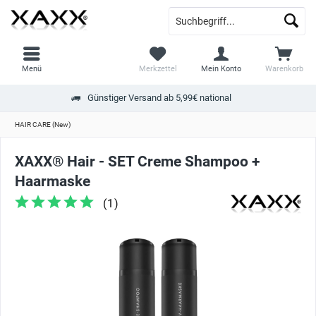
Menü
Merkzettel
Mein Konto
Warenkorb
Günstiger Versand ab 5,99€ national
HAIR CARE (New)
XAXX® Hair - SET Creme Shampoo +
Haarmaske
(
1
)