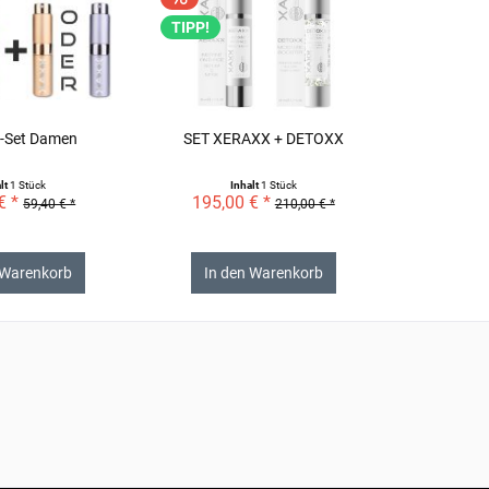
TIPP!
s-Set Damen
SET XERAXX + DETOXX
lt
1 Stück
Inhalt
1 Stück
€ *
195,00 € *
59,40 € *
210,00 € *
 Warenkorb
In den Warenkorb