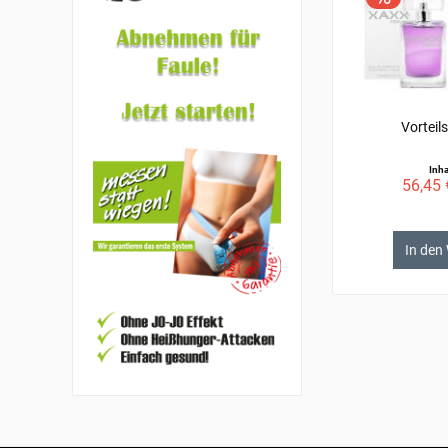
Vorteil
Inha
56,45 
In den