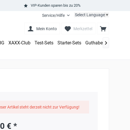
VIP-Kunden sparen bis zu 20%
Select Language
▼
Service/Hilfe
Mein Konto
Merkzettel
 BG
XAXX-Club
Test-Sets
Starter-Sets
Guthaben aufladen

eser Artikel steht derzeit nicht zur Verfügung!
0 € *