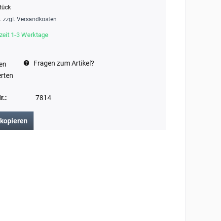
tück
t.
zzgl. Versandkosten
zeit 1-3 Werktage
Fragen zum Artikel?
en
rten
r.:
7814
 kopieren