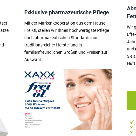
Abn
Exklusive pharmazeutische Pflege
Fet
tset
Mit der Markenkooperation aus dem Hause
Wir 
Katze
Frei Öl, stellen wir Ihnen hochwertigste Pflege
Effe
nach pharmazeutischen Standards aus
Jahr
nd
traditionsreicher Herstellung in
und 
familienfreundlichen Größen und Preisen zur
Sie 
Auswahl.
Hüft