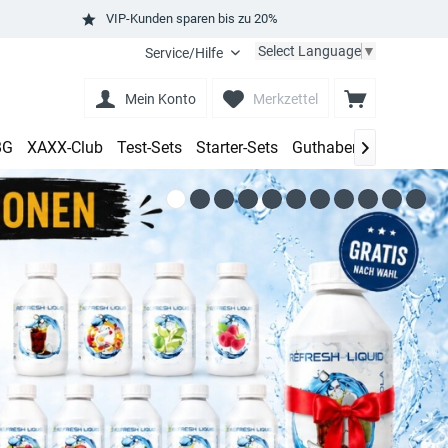
VIP-Kunden sparen bis zu 20%
Select Language
▼
Service/Hilfe
Mein Konto
Merkzettel
BG
XAXX-Club
Test-Sets
Starter-Sets
Guthaben aufladen
