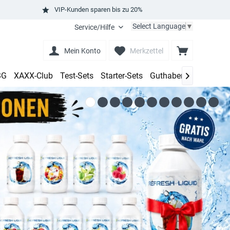
VIP-Kunden sparen bis zu 20%
Select Language
▼
Service/Hilfe
Mein Konto
Merkzettel
BG
XAXX-Club
Test-Sets
Starter-Sets
Guthaben aufladen
