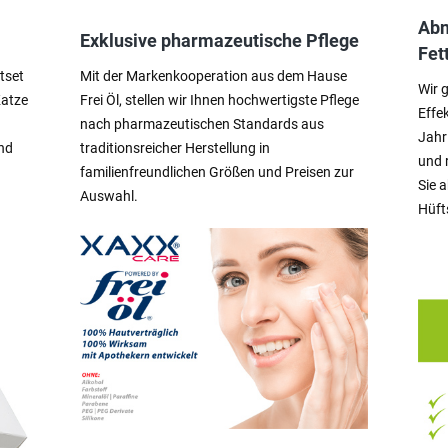
Abn
Exklusive pharmazeutische Pflege
Fet
tset
Mit der Markenkooperation aus dem Hause
Wir 
Katze
Frei Öl, stellen wir Ihnen hochwertigste Pflege
Effe
nach pharmazeutischen Standards aus
Jahr
nd
traditionsreicher Herstellung in
und 
familienfreundlichen Größen und Preisen zur
Sie 
Auswahl.
Hüft